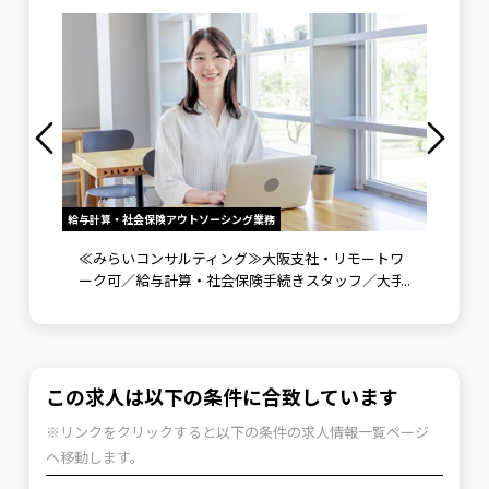
給与計算・社会保険アウトソーシング業務
労務メンバ
》未経
≪みらいコンサルティング≫大阪支社・リモートワ
労務メ
ント補
ーク可／給与計算・社会保険手続きスタッフ／大手
野で成
企業向けに労務コンサルティングも実施
可
この求人は以下の条件に合致しています
※リンクをクリックすると以下の条件の求人情報一覧ページ
へ移動します。