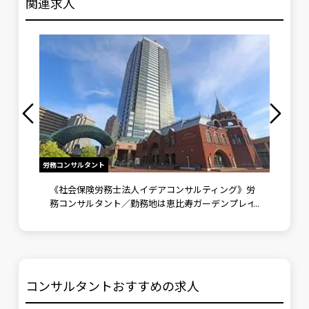
関連求人
労務コンサルタント
労務アシス
労務ア
《社会保険労務士法人イデアコンサルティング》労
未経験
務コンサルタント／勤務地は恵比寿ガーデンプレイ
ーデン
スタワー／ ITサービス・クラウドソフト積極導入
導入
コンサルタントおすすめの求人