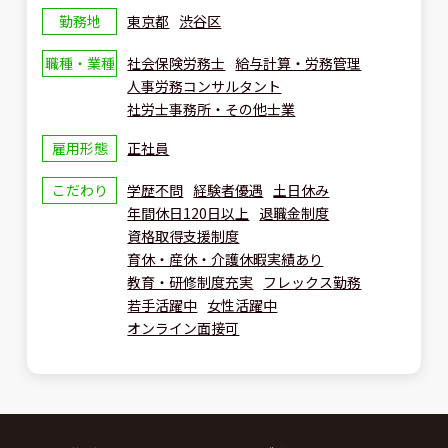
勤務地
東京都
渋谷区
職種・業種
社会保険労務士
給与計算・労務管理
人事労務コンサルタント
社労士事務所・その他士業
雇用形態
正社員
こだわり
学歴不問
経験者優遇
土日休み
年間休日120日以上
退職金制度
資格取得支援制度
育休・産休・介護休暇実績あり
教育・研修制度充実
フレックス勤務
若手活躍中
女性活躍中
オンライン面接可