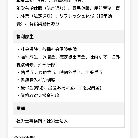
年末年始（5日）、夏季休暇（5日）
年次有給休暇（法定通り）、慶弔休暇、産前産後、育
児休業（法定通り）、リフレッシュ休暇（10年勤
続）、有給奨励日あり
福利厚生
・社会保険：各種社会保険完備
・福利厚生：退職金、確定拠出年金、社内研修、海外
視察研修、外部研修
・諸手当：通勤手当、時間外手当、出張手当
・書籍購入補助制度
・慶弔金(結婚、出産お祝い金、弔慰見舞金)
・資格取得支援金制度
業種
社労士事務所・社労士法人
会社情報