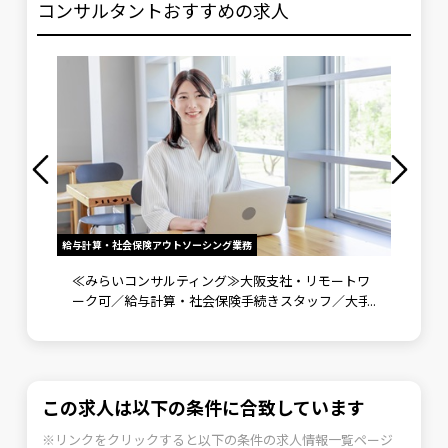
コンサルタントおすすめの求人
給与計算・社会保険アウトソーシング業務
労務メンバ
》未経
≪みらいコンサルティング≫大阪支社・リモートワ
労務メ
ント補
ーク可／給与計算・社会保険手続きスタッフ／大手
野で成
企業向けに労務コンサルティングも実施
可
この求人は以下の条件に合致しています
※リンクをクリックすると以下の条件の求人情報一覧ページ