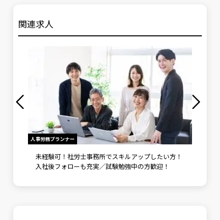
関連求人
人事労務プランナー
人事労務コ
／採用
未経験可！社労士事務所でスキルアップしたい方！
未経験
スを提
入社後フォローも充実／試験勉強中の方歓迎！
アップ
中の方