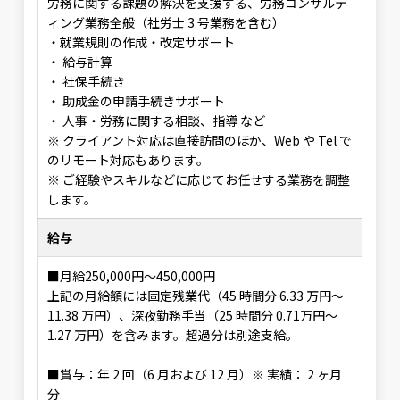
労務に関する課題の解決を支援する、労務コンサルテ
ィング業務全般（社労士 3 号業務を含む）
・就業規則の作成・改定サポート
・ 給与計算
・ 社保手続き
・ 助成金の申請手続きサポート
・ 人事・労務に関する相談、指導 など
※ クライアント対応は直接訪問のほか、Web や Tel で
のリモート対応もあります。
※ ご経験やスキルなどに応じてお任せする業務を調整
します。
給与
■月給250,000円～450,000円
上記の月給額には固定残業代（45 時間分 6.33 万円～
11.38 万円）、深夜勤務手当（25 時間分 0.71万円～
1.27 万円）を含みます。超過分は別途支給。
■賞与：年 2 回（6 月および 12 月）※ 実績： 2 ヶ月
分