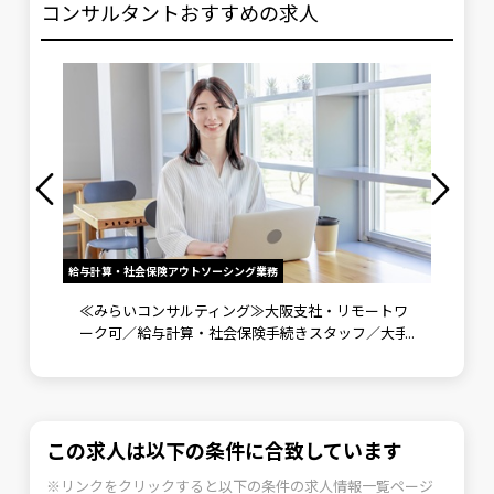
コンサルタントおすすめの求人
給与計算・社会保険アウトソーシング業務
労務メンバ
》未経
≪みらいコンサルティング≫大阪支社・リモートワ
労務メ
ント補
ーク可／給与計算・社会保険手続きスタッフ／大手
野で成
企業向けに労務コンサルティングも実施
可
この求人は以下の条件に合致しています
※リンクをクリックすると以下の条件の求人情報一覧ページ