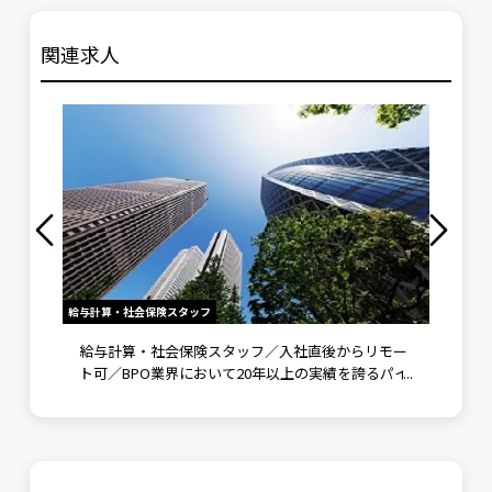
関連求人
給与計算・社会保険スタッフ
社労士（労
業少、
給与計算・社会保険スタッフ／入社直後からリモー
労務相
ト可／BPO業界において20年以上の実績を誇るパイ
けの相
オニア
中！