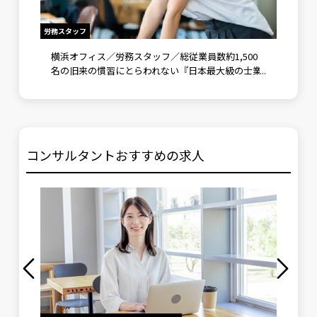
労務スタッフ
労務スタッ
労士法
横浜オフィス／労務スタッフ／総従業員数約1,500
横浜オ
積める
名の旧来の慣習にとらわれない『日本最大級の士業
る方多
グループ』
コンサルタントおすすめの求人