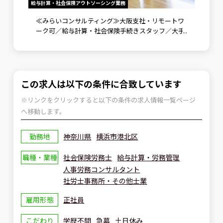
給与計算・社会保険アウトソーシング業務
労務メンバ
》未経
≪みらいコンサルティング≫大阪支社・リモートワ
労務メ
ント補
ーク可／給与計算・社会保険手続きスタッフ／大手
野で成
企業向けに労務コンサルティングも実施
可
この求人は以下の条件に合致しています
※リンクをクリックすると以下の条件の求人情報一覧ページ
へ移動します。
勤務地
神奈川県
横浜市港北区
職種・業種
社会保険労務士
給与計算・労務管理
人事労務コンサルタント
社労士事務所・その他士業
雇用形態
正社員
こだわり
学歴不問
急募
土日休み