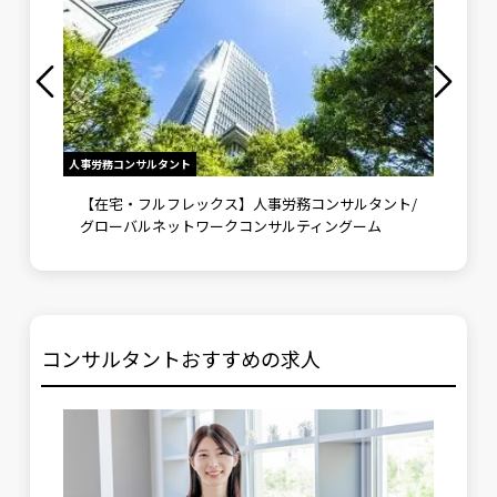
人事労務コンサルタント
給与計算・
保険関
【在宅・フルフレックス】人事労務コンサルタント/
《日本
ィングー
グローバルネットワークコンサルティングーム
フィス
を誇る
コンサルタントおすすめの求人