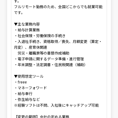
す。
フルリモート勤務のため、全国どこからでも就業可能
です。
▼主な業務内容
・給与計算業務
・社会保険・労働保険の手続き
・入退社手続き、資格取得／喪失、月額変更（算定・
月変）、産育休関連
労災・離職票等の書類作成補助
・電子申請に関するデータ準備・進行管理
・年末調整・法定調書・住民税関連（補助）
▼使用想定ツール
・freee
・マネーフォワード
・給与奉行
・弥生給与など
※経験ソフトは不問、入社後にキャッチアップ可能
【変更の範囲】会社の定める業務