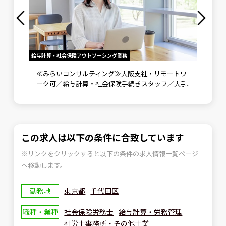
給与計算・社会保険アウトソーシング業務
労務メンバ
》未経
≪みらいコンサルティング≫大阪支社・リモートワ
労務メ
ント補
ーク可／給与計算・社会保険手続きスタッフ／大手
野で成
企業向けに労務コンサルティングも実施
可
この求人は以下の条件に合致しています
※リンクをクリックすると以下の条件の求人情報一覧ページ
へ移動します。
勤務地
東京都
千代田区
職種・業種
社会保険労務士
給与計算・労務管理
社労士事務所・その他士業