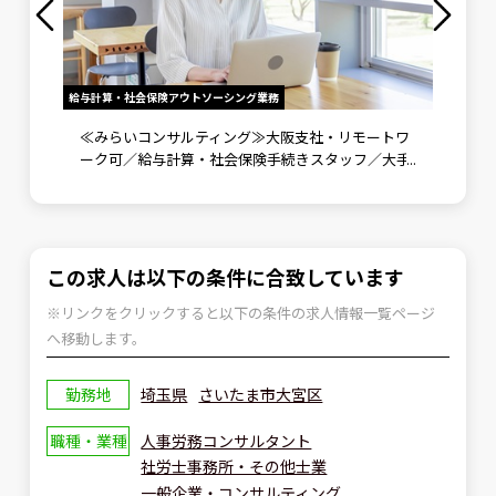
給与計算・社会保険アウトソーシング業務
労務メンバ
》未経
≪みらいコンサルティング≫大阪支社・リモートワ
労務メ
ント補
ーク可／給与計算・社会保険手続きスタッフ／大手
野で成
企業向けに労務コンサルティングも実施
可
この求人は以下の条件に合致しています
※リンクをクリックすると以下の条件の求人情報一覧ページ
へ移動します。
勤務地
埼玉県
さいたま市大宮区
職種・業種
人事労務コンサルタント
社労士事務所・その他士業
一般企業・コンサルティング