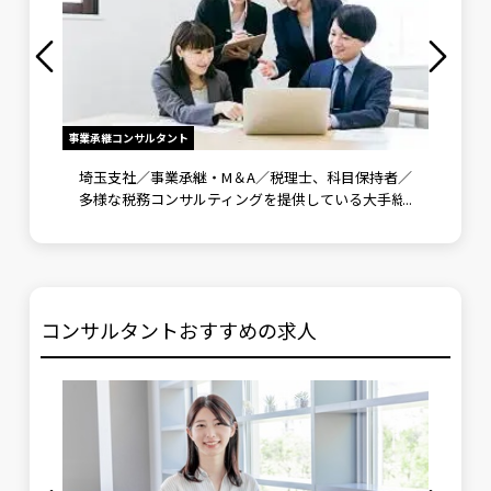
事業承継コンサルタント
労務相談業
地域の
埼玉支社／事業承継・M＆A／税理士、科目保持者／
社会保
ィング
多様な税務コンサルティングを提供している大手総
の労務
合事務所！
年収～
コンサルタントおすすめの求人