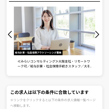
給与計算・社会保険アウトソーシング業務
労務メンバ
》未経
≪みらいコンサルティング≫大阪支社・リモートワ
労務メ
ント補
ーク可／給与計算・社会保険手続きスタッフ／大手
野で成
企業向けに労務コンサルティングも実施
可
この求人は以下の条件に合致しています
※リンクをクリックすると以下の条件の求人情報一覧ページ
へ移動します。