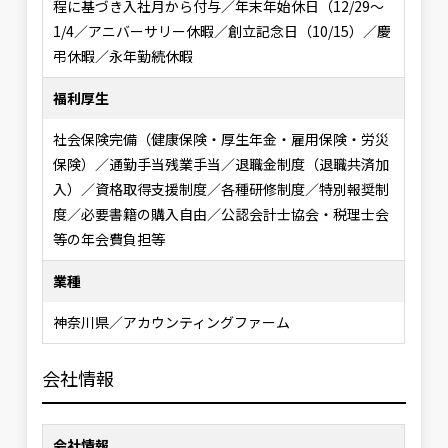
程に基づき入社月から付与／年末年始休日（12/29～
1/4／アニバーサリー休暇／創立記念日（10/15）／慶
弔休暇／永年勤続休暇
福利厚生
社会保険完備（健康保険・厚生年金・雇用保険・労災
保険）／通勤手当残業手当／退職金制度（退職共済加
入）／資格取得支援制度／各種研修制度／特別報奨制
度／必要書籍の購入自由／公認会計士協会・税理士会
等の年会費負担等
業種
神奈川県／アカウンティングファーム
会社情報
会社情報