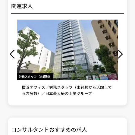
関連求人
労務スタッフ（未経験）
社会保険労
500
横浜オフィス／労務スタッフ（未経験から活躍して
社会保
の士業
る方多数）／日本最大級の士業グループ
～労務
コンサルタントおすすめの求人