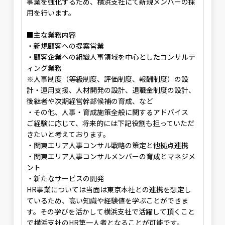
事業を強化するため、横浜支社にて新規メンバーの採
用を行います。
■主な業務内容
・新規顧客への提案営業
・顧客企業への組織人事領域を中心としたコンサルテ
ィング業務
※人事制度（等級制度、評価制度、報酬制度）の設
計・運用支援、人材開発の設計、退職金制度の設計、
後継者や次期経営幹部候補の育成、など
・その他、人事・育成施策全般に関するアドバイス
ご経験に応じて、将来的には下記役割も担っていただ
きたいと考えております。
・関東エリア人事コンサル戦略の策定と他拠点連携
・関東エリア人事コンサルメンバーの育成とマネジメ
ント
・新たなサービスの開発
HR事業については当面は東京本社との連携を想定し
ているため、高い知識や経験値を学ぶことができま
す。その学びを活かして横浜支社で活躍して頂くこと
で横浜支社のHR第一人者となることが可能です。