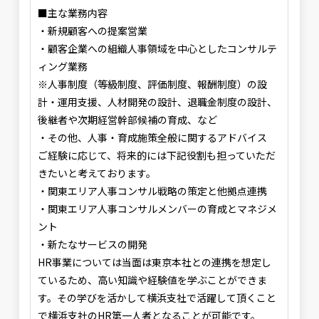
■主な業務内容
・新規顧客への提案営業
・顧客企業への組織人事領域を中心としたコンサルテ
ィング業務
※人事制度（等級制度、評価制度、報酬制度）の設
計・運用支援、人材開発の設計、退職金制度の設計、
後継者や次期経営幹部候補の育成、など
・その他、人事・育成施策全般に関するアドバイス
ご経験に応じて、将来的には下記役割も担っていただ
きたいと考えております。
・関東エリア人事コンサル戦略の策定と他拠点連携
・関東エリア人事コンサルメンバーの育成とマネジメ
ント
・新たなサービスの開発
HR事業については当面は東京本社との連携を想定し
ているため、高い知識や経験値を学ぶことができま
す。その学びを活かして横浜支社で活躍して頂くこと
で横浜支社のHR第一人者となることが可能です。