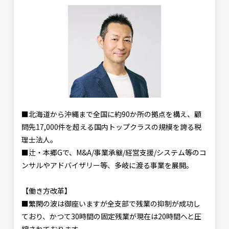
■北海道から沖縄まで全国に約90か所の拠点を構え、顧
問先17,000件を超える国内トップクラスの規模を誇る税
理士法人。
■辻・本郷Gで、M&A/事業承継/経営支援/システム等のコ
ンサルやアドバイザリー等、多岐に渡る事業を展開。
【働き方改革】
■繁閑の波は御座いますが全支部で残業の抑制が成功し
ており、かつて30時間の固定残業が現在は20時間へと圧