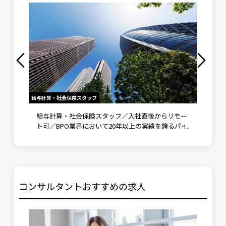
給与計算・社会保険スタッフ
社労士（労
業少、
給与計算・社会保険スタッフ／入社直後からリモー
労務相
ト可／BPO業界において20年以上の実績を誇るパイ
けの相
オニア
中！
コンサルタントおすすめの求人