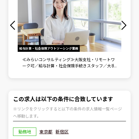
給与計算・社会保険アウトソーシング業務
労務メンバ
》未経
≪みらいコンサルティング≫大阪支社・リモートワ
労務メ
ント補
ーク可／給与計算・社会保険手続きスタッフ／大手
野で成
企業向けに労務コンサルティングも実施
可
この求人は以下の条件に合致しています
※リンクをクリックすると以下の条件の求人情報一覧ページ
へ移動します。
勤務地
東京都
新宿区