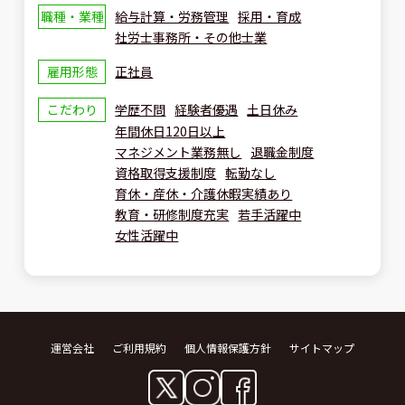
職種・業種
給与計算・労務管理
採用・育成
社労士事務所・その他士業
雇用形態
正社員
こだわり
学歴不問
経験者優遇
土日休み
年間休日120日以上
マネジメント業務無し
退職金制度
資格取得支援制度
転勤なし
育休・産休・介護休暇実績あり
教育・研修制度充実
若手活躍中
女性活躍中
運営会社
ご利用規約
個人情報保護方針
サイトマップ