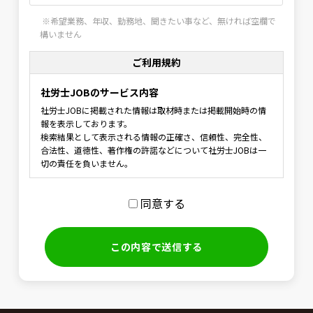
※希望業務、年収、勤務地、聞きたい事など、無ければ空欄で
構いません
ご利用規約
社労士JOBのサービス内容
社労士JOBに掲載された情報は取材時または掲載開始時の情
報を表示しております。
検索結果として表示される情報の正確さ、信頼性、完全性、
合法性、道徳性、著作権の許諾などについて社労士JOBは一
切の責任を負いません。
利用規約の範囲
同意する
社労士JOBの利用者は 当社の個人情報保護指針に同意し、
社労士JOBの利用に関して適用される、以下の利用規約を承
認するものとします。
利用規約の変更
本利用規約は如何なる理由でも通知なしに変更する場合があ
ります。